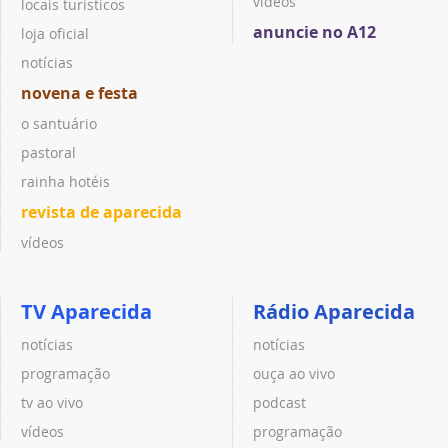
vídeos
locais turísticos
anuncie no A12
loja oficial
notícias
novena e festa
o santuário
pastoral
rainha hotéis
revista de aparecida
vídeos
TV Aparecida
Rádio Aparecida
notícias
notícias
programação
ouça ao vivo
tv ao vivo
podcast
vídeos
programação