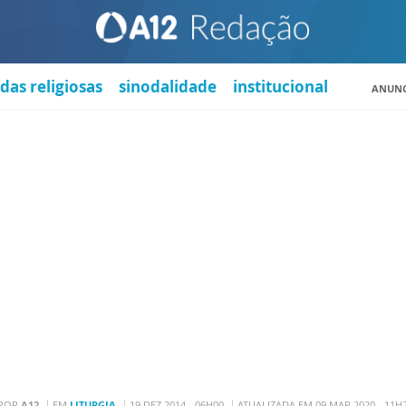
das religiosas
sinodalidade
institucional
ANUNC
POR
A12
EM
LITURGIA
19 DEZ 2014 - 06H00
ATUALIZADA EM 09 MAR 2020 - 11H