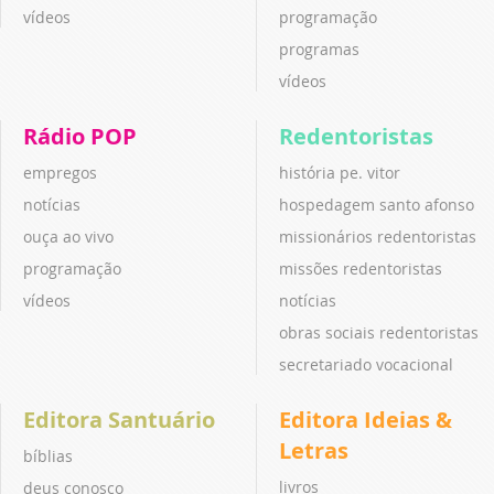
vídeos
programação
programas
vídeos
Rádio POP
Redentoristas
empregos
história pe. vitor
notícias
hospedagem santo afonso
ouça ao vivo
missionários redentoristas
programação
missões redentoristas
vídeos
notícias
obras sociais redentoristas
secretariado vocacional
Editora Santuário
Editora Ideias &
Letras
bíblias
livros
deus conosco