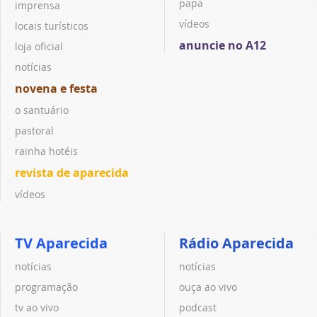
papa
imprensa
vídeos
locais turísticos
anuncie no A12
loja oficial
notícias
novena e festa
o santuário
pastoral
rainha hotéis
revista de aparecida
vídeos
TV Aparecida
Rádio Aparecida
notícias
notícias
programação
ouça ao vivo
tv ao vivo
podcast