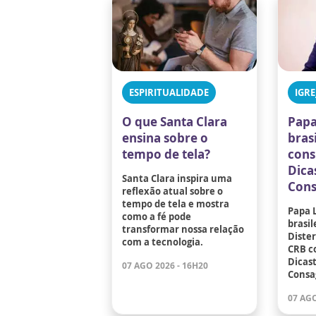
ESPIRITUALIDADE
IGRE
O que Santa Clara
Papa
ensina sobre o
bras
tempo de tela?
cons
Dica
Santa Clara inspira uma
Cons
reflexão atual sobre o
tempo de tela e mostra
Papa 
como a fé pode
brasil
transformar nossa relação
Dister
com a tecnologia.
CRB c
Dicast
07 AGO 2026 - 16H20
Consa
07 AGO