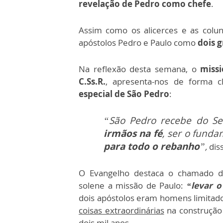
revelação de Pedro como chefe
.
Assim como os alicerces e as colu
apóstolos Pedro e Paulo como
dois g
Na reflexão desta semana, o
missi
C.Ss.R.
, apresenta-nos de forma c
especial de São Pedro
:
“São Pedro recebe do Se
irmãos na fé
, ser o fundam
para todo o rebanho
”
,
dis
O Evangelho destaca o chamado 
solene a missão de Paulo:
“levar o
dois apóstolos eram homens limitados
coisas extraordinárias
na construção
dois mil anos.