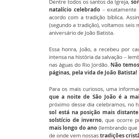
Dentre todos os santos da Igreja,
so
natalício celebrado
– exatamente
acordo com a tradição bíblica. Ass
(segundo a tradição), voltamos seis
aniversário de João Batista.
Essa honra, João, a recebeu por ca
intensa na história da salvação – le
nas águas do Rio Jordão.
Não temos 
páginas, pela vida de João Batista!
Para os mais curiosos, uma inform
que a noite de São João é a ma
próximo desse dia celebramos, no h
sol está na posição mais distant
solstício de inverno
, que ocorre 
mais longo do ano
(lembrando que 
de onde vem nossas
tradições crist