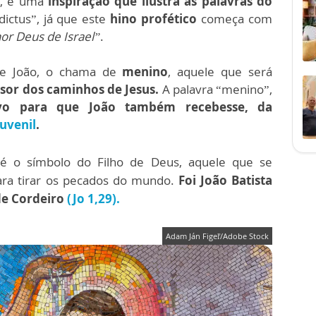
l, é uma
inspiração que ilustra as palavras do
ictus”, já que este
hino profético
começa com
or Deus de Israel”
.
i de João, o chama de
menino
, aquele que será
sor dos caminhos de Jesus.
A palavra “menino”,
vo para que João também recebesse, da
juvenil
.
 é o símbolo do Filho de Deus, aquele que se
ra tirar os pecados do mundo.
Foi João Batista
de Cordeiro
(Jo 1,29).
Adam Ján Figeľ/Adobe Stock