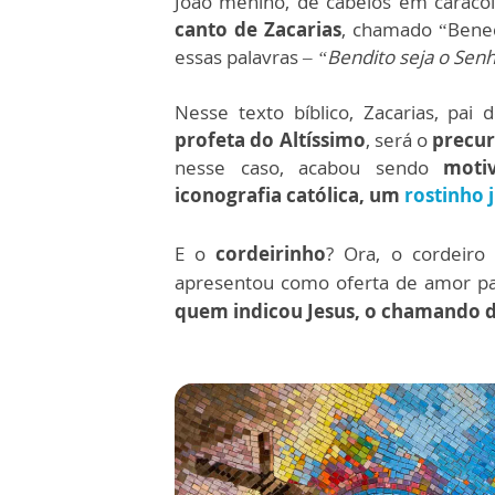
João menino, de cabelos em caraco
canto de Zacarias
, chamado “Bened
essas palavras –
“Bendito seja o Senh
Nesse texto bíblico, Zacarias, pa
profeta do Altíssimo
, será o
precur
nesse caso, acabou sendo
moti
iconografia católica, um
rostinho 
E o
cordeirinho
? Ora, o cordeiro
apresentou como oferta de amor pa
quem indicou Jesus, o chamando 