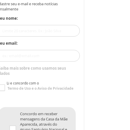
astre seu e-mail e receba notícias
nsalmente
Seu nome:
eu email:
Saiba mais sobre como usamos seus
dados
Li e concordo com o
Termo de Uso
e o
Aviso de Privacidade
Concordo em receber
mensagens da Casa da Mãe
Aparecida, através do
grupo Santuário Nacional e