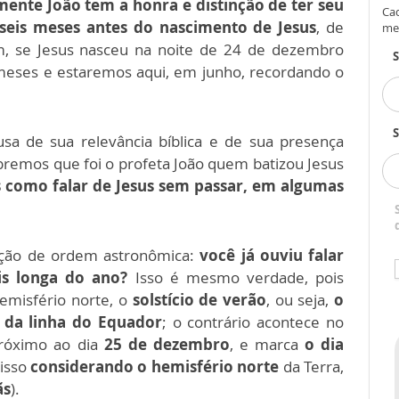
mente João tem a honra e distinção de ter seu
Cad
seis meses antes do nascimento de Jesus
, de
me
im, se Jesus nasceu na noite de 24 de dezembro
 meses e estaremos aqui, em junho, recordando o
S
usa de sua relevância bíblica e de sua presença
mbremos que foi o profeta João quem batizou Jesus
como falar de Jesus sem passar, em algumas
ação de ordem astronômica:
você já ouviu falar
is longa do ano?
Isso é mesmo verdade, pois
emisfério norte, o
solstício de verão
, ou seja,
o
e da linha do Equador
; o contrário acontece no
próximo ao dia
25 de dezembro
, e marca
o dia
isso
considerando o hemisfério norte
da Terra,
ãs
).