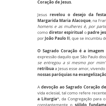
Coração de Jesus
.
Jesus
revelou o desejo da fest
Margarida Maria Alacoque
, na Fra
homens e as mulheres é, por part
como
diretor espiritual
o
padre je
por
João Paulo II
, que se incumbiu d
O Sagrado Coração é a imagem 
expressão daquilo que São Paulo dis
se entregou a si mesmo por mim
retribua
a Jesus esse amor, vivend
nossas paróquias na evangelização
A
devoção ao Sagrado Coração de
vida eclesial, tal como refere recen
a Liturgia”
, da Congregação para o
constantemente o
sólido fundam