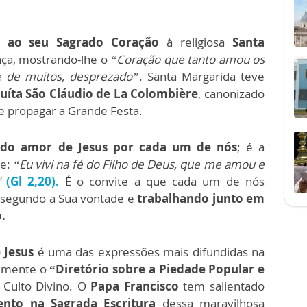
a ao seu Sagrado Coração
à religiosa
Santa
nça, mostrando-lhe o
“Coração que tanto amou os
e de muitos, desprezado”
. Santa Margarida teve
suíta São Cláudio de La Colombière
, canonizado
e propagar a Grande Festa.
do amor de Jesus por cada um de nós
; é a
se:
“Eu vivi na fé do Filho de Deus, que me amou e
"
(Gl 2,20).
É o convite a que cada um de nós
o segundo a Sua vontade e
trabalhando junto em
.
 Jesus
é uma das expressões mais difundidas na
temente o
“Diretório sobre a Piedade Popular e
 Culto Divino. O
Papa Francisco
tem salientado
ento na Sagrada Escritura
dessa maravilhosa