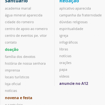
Santuário
Redação
academia marial
aplicativo aparecida
água mineral aparecida
campanha da fraternidade
cidade do romeiro
dúvidas religiosas
centro de apoio ao romeiro
espiritualidade
centro de eventos pe. vitor
igreja
contato
infográficos
doação
libras
notícias
família dos devotos
orações
história de nossa senhora
papa
imprensa
vídeos
locais turísticos
anuncie no A12
loja oficial
notícias
novena e festa
o santuário