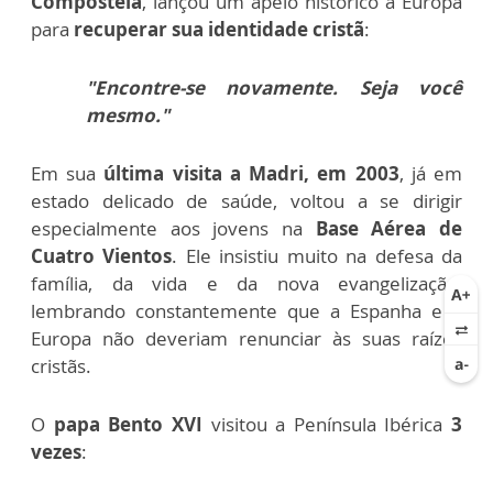
Compostela
, lançou um apelo histórico à Europa
para
recuperar sua identidade cristã
:
"Encontre-se novamente. Seja você
mesmo."
Em sua
última visita a Madri, em 2003
, já em
estado delicado de saúde, voltou a se dirigir
especialmente aos jovens na
Base Aérea de
Cuatro Vientos
. Ele insistiu muito na defesa da
família, da vida e da nova evangelização,
lembrando constantemente que a Espanha e a
Europa não deveriam renunciar às suas raízes
cristãs.
O
papa Bento XVI
visitou a Península Ibérica
3
vezes
: