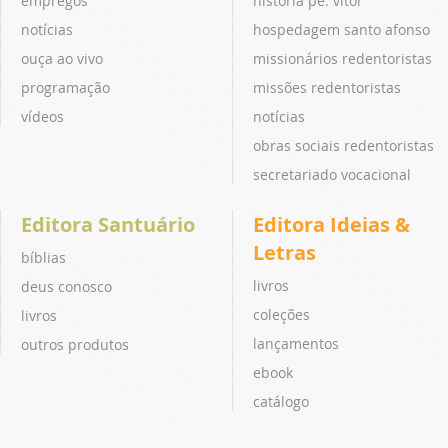
empregos
história pe. vitor
notícias
hospedagem santo afonso
ouça ao vivo
missionários redentoristas
programação
missões redentoristas
vídeos
notícias
obras sociais redentoristas
secretariado vocacional
Editora Santuário
Editora Ideias &
Letras
bíblias
livros
deus conosco
coleções
livros
lançamentos
outros produtos
ebook
catálogo