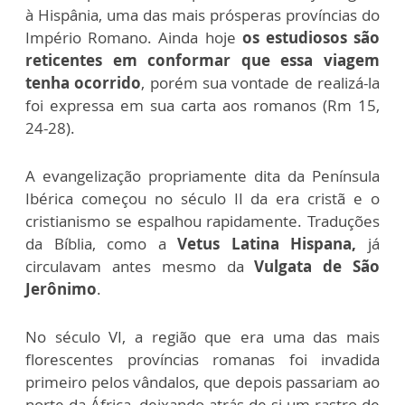
à Hispânia, uma das mais prósperas províncias do
Império Romano. Ainda hoje
os estudiosos são
reticentes em conformar que essa viagem
tenha ocorrido
, porém sua vontade de realizá-la
foi expressa em sua carta aos romanos
(Rm 15,
24-28)
.
A evangelização propriamente dita da Península
Ibérica começou no século II da era cristã e o
cristianismo se espalhou rapidamente. Traduções
da Bíblia, como a
Vetus Latina Hispana,
já
circulavam antes mesmo da
Vulgata de São
Jerônimo
.
No século VI, a região que era uma das mais
florescentes províncias romanas foi invadida
primeiro pelos vândalos, que depois passariam ao
norte da África, deixando atrás de si um rastro de