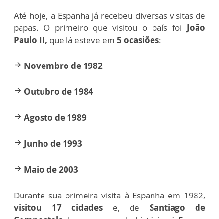
Até hoje, a Espanha já recebeu diversas visitas de
papas. O primeiro que visitou o país foi
João
Paulo II,
que lá esteve em
5 ocasiões
:
Novembro de 1982
arrow_forward
Outubro de 1984
arrow_forward
Agosto de 1989
arrow_forward
Junho de 1993
arrow_forward
Maio de 2003
arrow_forward
Durante sua primeira visita à Espanha em 1982,
visitou 17 cidades
e, de
Santiago de