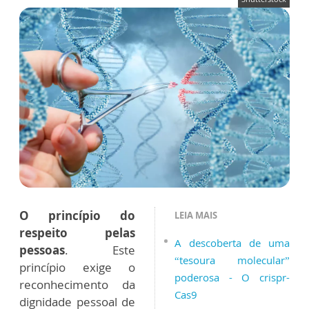
O princípio do
LEIA MAIS
respeito pelas
A descoberta de uma
pessoas
. Este
“tesoura molecular”
princípio exige o
poderosa - O crispr-
reconhecimento da
Cas9
dignidade pessoal de