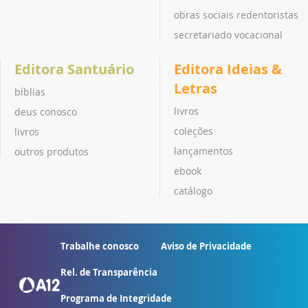
obras sociais redentoristas
secretariado vocacional
Editora Santuário
Editora Ideias &
Letras
bíblias
livros
deus conosco
coleções
livros
lançamentos
outros produtos
ebook
catálogo
Trabalhe conosco
Aviso de Privacidade
Rel. de Transparência
Programa de Integridade