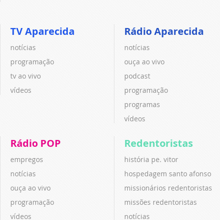
TV Aparecida
Rádio Aparecida
notícias
notícias
programação
ouça ao vivo
tv ao vivo
podcast
vídeos
programação
programas
vídeos
Rádio POP
Redentoristas
empregos
história pe. vitor
notícias
hospedagem santo afonso
ouça ao vivo
missionários redentoristas
programação
missões redentoristas
vídeos
notícias