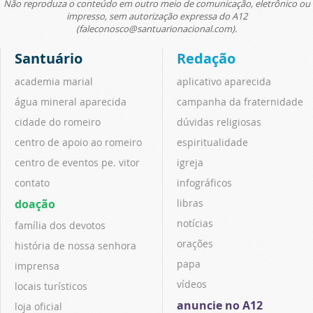
Não reproduza o conteúdo em outro meio de comunicação, eletrônico ou
impresso, sem autorização expressa do A12
(faleconosco@santuarionacional.com).
Santuário
Redação
academia marial
aplicativo aparecida
água mineral aparecida
campanha da fraternidade
cidade do romeiro
dúvidas religiosas
centro de apoio ao romeiro
espiritualidade
centro de eventos pe. vitor
igreja
contato
infográficos
doação
libras
notícias
família dos devotos
orações
história de nossa senhora
papa
imprensa
vídeos
locais turísticos
anuncie no A12
loja oficial