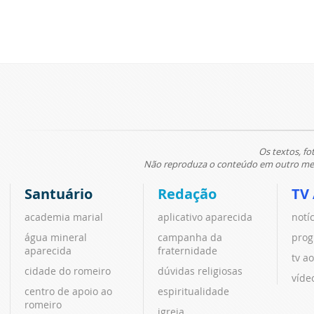
Os textos, fo
Não reproduza o conteúdo em outro meio
Santuário
Redação
TV
academia marial
aplicativo aparecida
notí
água mineral
campanha da
prog
aparecida
fraternidade
tv ao
cidade do romeiro
dúvidas religiosas
víde
centro de apoio ao
espiritualidade
romeiro
igreja