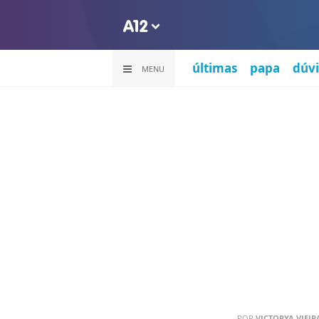
últimas
papa
dúvi
MENU
POR
VICTORYA VIEI