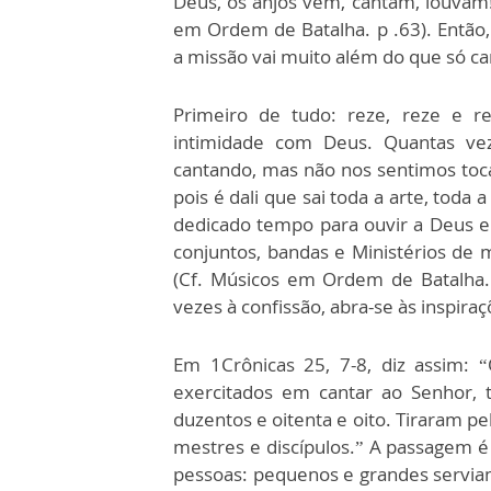
Deus, os anjos vêm, cantam, louvam!
em Ordem de Batalha. p .63). Então
a missão vai muito além do que só ca
Primeiro de tudo: reze, reze e r
intimidade com Deus. Quantas ve
cantando, mas não nos sentimos toca
pois é dali que sai toda a arte, toda
dedicado tempo para ouvir a Deus e
conjuntos, bandas e Ministérios de m
(Cf. Músicos em Ordem de Batalha.
vezes à confissão, abra-se às inspiraç
Em 1Crônicas 25, 7-8, diz assim:
exercitados em cantar ao Senhor, 
duzentos e oitenta e oito. Tiraram p
mestres e discípulos.” A passagem é 
pessoas: pequenos e grandes serviam