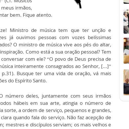
” (Cf. Músicos
, meus irmãos,
ntar bem. Fique atento.
eze! Ministro de música tem que ter unção e
zes já ouvimos pessoas com vozes belíssimas
dos? O ministro de música vive aos pés do altar,
 a inspiração. Como está a sua oração pessoal? Tem
 conversar com ele? “O povo de Deus precisa de
úsica inteiramente consagrados ao Senhor, [...]”
 p.31). Busque ter uma vida de oração, vá mais
ões do Espírito Santo.
 “O número deles, juntamente com seus irmãos
todos hábeis em sua arte, atingia o número de
ela sorte, a ordem de serviço, pequenos e grandes,
clara quando fala do serviço. Não faz acepção de
; mestres e discípulos serviam; os mais velhos e