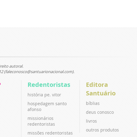
reito autoral.
12 (faleconosco@santuarionacional.com).
P
Redentoristas
Editora
Santuário
história pe. vitor
bíblias
hospedagem santo
afonso
deus conosco
missionários
livros
redentoristas
outros produtos
missões redentoristas