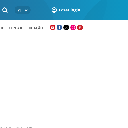
Fazer login
PT
IE
CONTATO
DOAÇÃO
M 22 NOV 2018 - 13H54