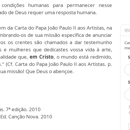
 condições humanas para permanecer nesse
mado de Deus requer uma resposta humana.
 da Carta do Papa João Paulo II aos Artistas, na
QU
lembrando-os de sua missão específica de anunciar
dos os crentes são chamados a dar testemunho
Cad
me
 e mulheres que dedicastes vossa vida à arte,
alidade que,
em Cristo
, o mundo está redimido,
a
.” (Cf. Carta do Papa João Paulo II aos Artistas. p.
 sua missão! Que Deus o abençoe.
S
as. 7ª edição. 2010
 Ed. Canção Nova. 2010