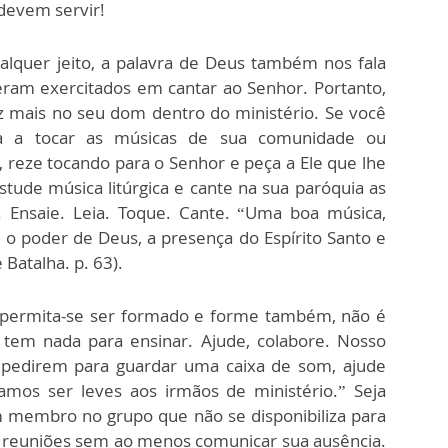
 devem servir!
ualquer jeito, a palavra de Deus também nos fala
eram exercitados em cantar ao Senhor. Portanto,
z mais no seu dom dentro do ministério. Se você
da a tocar as músicas de sua comunidade ou
reze tocando para o Senhor e peça a Ele que lhe
stude música litúrgica e cante na sua paróquia as
. Ensaie. Leia. Toque. Cante. “Uma boa música,
o poder de Deus, a presença do Espírito Santo e
Batalha. p. 63).
s, permita-se ser formado e forme também, não é
tem nada para ensinar. Ajude, colabore. Nosso
te pedirem para guardar uma caixa de som, ajude
amos ser leves aos irmãos de ministério.” Seja
um membro no grupo que não se disponibiliza para
 reuniões sem ao menos comunicar sua ausência.