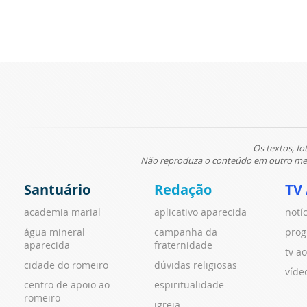
Os textos, fo
Não reproduza o conteúdo em outro meio
Santuário
Redação
TV
academia marial
aplicativo aparecida
notí
água mineral
campanha da
prog
aparecida
fraternidade
tv ao
cidade do romeiro
dúvidas religiosas
víde
centro de apoio ao
espiritualidade
romeiro
igreja