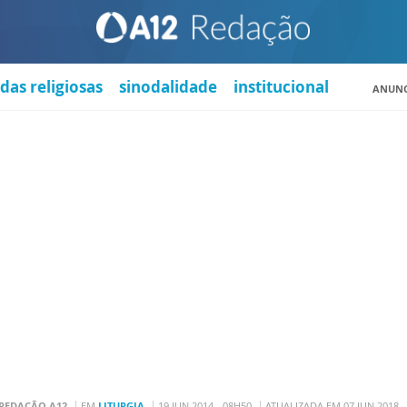
das religiosas
sinodalidade
institucional
ANUNC
REDAÇÃO A12
EM
LITURGIA
19 JUN 2014 - 08H50
ATUALIZADA EM 07 JUN 2018 -