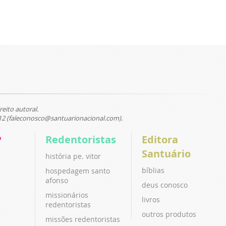
reito autoral.
12 (faleconosco@santuarionacional.com).
P
Redentoristas
Editora
Santuário
história pe. vitor
bíblias
hospedagem santo
afonso
deus conosco
missionários
livros
redentoristas
outros produtos
missões redentoristas