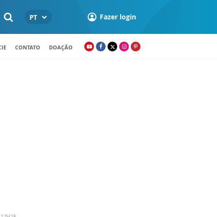
Fazer login
PT
IE
CONTATO
DOAÇÃO
 17H28