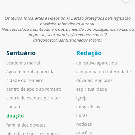
Os textos, fotos, artes e vídeos do A12 estão protegidos pela legislação
brasileira sobre direito autoral.
Não reproduza o conteúdo em outro meio de comunicação, eletrônico ou
impresso, sem autorização expressa do A12
(faleconosco@santuarionacional.com).
Santuário
Redação
academia marial
aplicativo aparecida
água mineral aparecida
campanha da fraternidade
cidade do romeiro
dúvidas religiosas
centro de apoio ao romeiro
espiritualidade
centro de eventos pe. vitor
igreja
contato
infográficos
doação
libras
notícias
família dos devotos
orações
história de nossa senhora