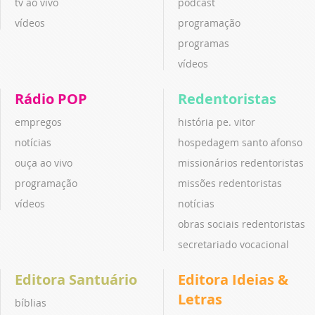
tv ao vivo
podcast
vídeos
programação
programas
vídeos
Rádio POP
Redentoristas
empregos
história pe. vitor
notícias
hospedagem santo afonso
ouça ao vivo
missionários redentoristas
programação
missões redentoristas
vídeos
notícias
obras sociais redentoristas
secretariado vocacional
Editora Santuário
Editora Ideias &
Letras
bíblias