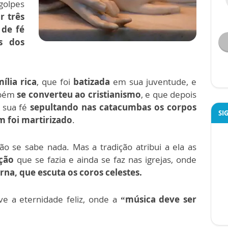
golpes
r três
de fé
s dos
ília rica
, que foi
batizada
em sua juventude, e
mbém
se converteu ao cristianismo
, e que depois
 sua fé
sepultando nas catacumbas os corpos
SI
 foi martirizado
.
ão se sabe nada. Mas a tradição atribui a ela as
ção
que se fazia e ainda se faz nas igrejas, onde
erna, que escuta os coros celestes.
ve a eternidade feliz, onde a
“música deve ser