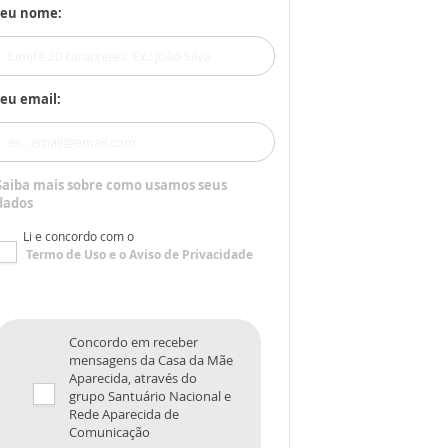
Seu nome:
eu email:
Saiba mais sobre como usamos seus
dados
Li e concordo com o
Termo de Uso
e o
Aviso de Privacidade
Concordo em receber
mensagens da Casa da Mãe
Aparecida, através do
grupo Santuário Nacional e
Rede Aparecida de
Comunicação