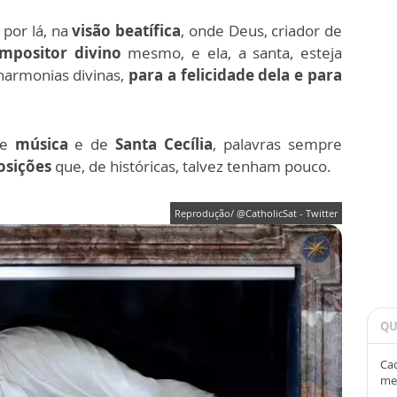
 por lá, na
visão beatífica
, onde Deus, criador de
mpositor divino
mesmo, e ela, a santa, esteja
harmonias divinas,
para a felicidade dela e para
de
música
e de
Santa Cecília
, palavras sempre
osições
que, de históricas, talvez tenham pouco.
Reprodução/ @CatholicSat - Twitter
QU
Cad
me