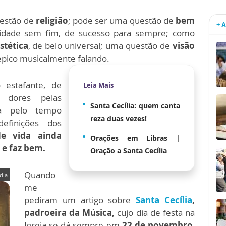
estão de
religião
; pode ser uma questão de
bem
+ 
licidade sem fim, de sucesso para sempre; como
stética
, de belo universal; uma questão de
visão
 épico musicalmente falando.
 estafante, de
Leia Mais
e dores pelas
Santa Cecília: quem canta
cia pelo tempo
reza duas vezes!
definições dos
de vida ainda
Orações em Libras |
e e faz bem.
Oração a Santa Cecília
Quando
dia
me
pediram um artigo sobre
Santa Cecília
,
padroeira da Música,
cujo dia de festa na
Igreja se dá sempre em
22 de novembro
,