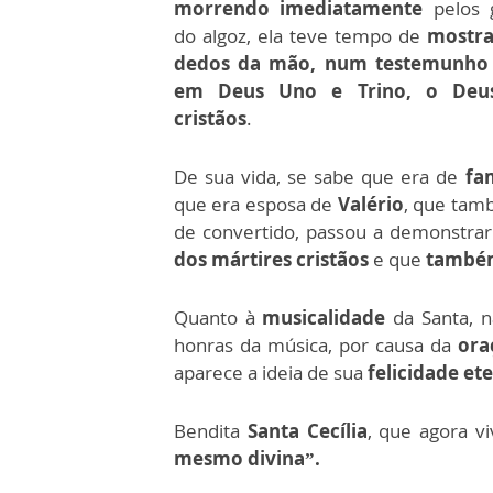
morrendo imediatamente
pelos 
do algoz, ela teve tempo de
mostra
dedos da mão, num testemunho 
em Deus Uno e Trino, o Deu
cristãos
.
De sua vida, se sabe que era de
fam
que era esposa de
Valério
, que ta
de convertido, passou a demonstrar
dos mártires cristãos
e que
também
Quanto à
musicalidade
da Santa, n
honras da música, por causa da
ora
aparece a ideia de sua
felicidade et
Bendita
Santa Cecília
, que agora vi
mesmo divina”.