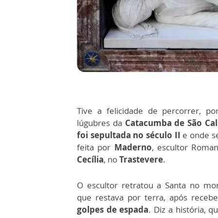
Tive a felicidade de percorrer, po
lúgubres da
Catacumba de São Cal
foi sepultada no século II
e onde se
feita por
Maderno
, escultor Roman
Cecília
, no
Trastevere
.
O escultor retratou a Santa no m
que restava por terra, após receb
golpes de espada
. Diz a história, 