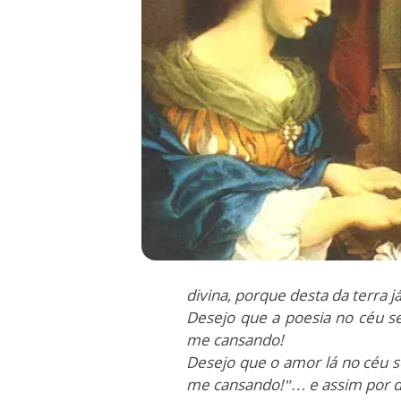
divina, porque desta da terra 
Desejo que a poesia no céu se
me cansando!
Desejo que o amor lá no céu s
me cansando!”… e assim por d