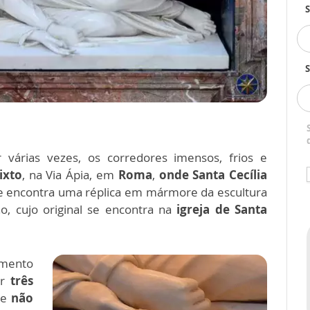
S
r várias vezes, os corredores imensos, frios e
ixto
, na Via Ápia, em
Roma
,
onde Santa Cecília
 encontra uma réplica em mármore da escultura
o, cujo original se encontra na
igreja de Santa
omento
er
três
que
não