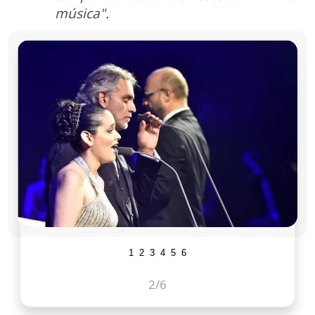
música".
1
2
3
4
5
6
2
/6