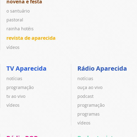
novena e festa
o santuário
pastoral
rainha hotéis
revista de aparecida
vídeos
TV Aparecida
Rádio Aparecida
notícias
notícias
programação
ouça ao vivo
tv ao vivo
podcast
vídeos
programação
programas
vídeos