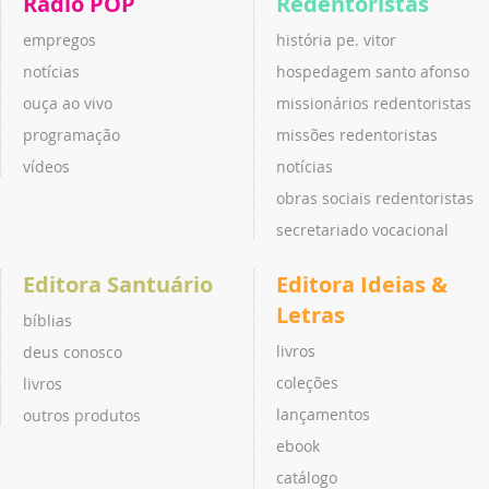
Rádio POP
Redentoristas
empregos
história pe. vitor
notícias
hospedagem santo afonso
ouça ao vivo
missionários redentoristas
programação
missões redentoristas
vídeos
notícias
obras sociais redentoristas
secretariado vocacional
Editora Santuário
Editora Ideias &
Letras
bíblias
livros
deus conosco
coleções
livros
lançamentos
outros produtos
ebook
catálogo