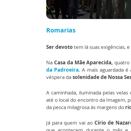
Romarias
Ser devoto
tem lá suas exigências, e
Na
Casa da Mãe Aparecida,
quatro
da Padroeira.
A mais aguardada é 
véspera da
solenidade de Nossa Se
A caminhada, iluminada pelas velas 
até o local do encontro da Imagem, 
da pesca milagrosa às margens do
ri
Já para quem vai ao
Círio de Nazar
que acontecem durante o mês e, 