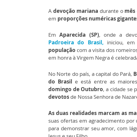
A
devoção mariana
durante o
mês 
em
proporções numéricas gigante
Em
Aparecida (SP)
, onde a dev
Padroeira do Brasil,
iniciou, em
população
com a visita dos romeiro
em honra à Virgem Negra é celebrad
No Norte do país, a capital do Pará,
B
do Brasil
e está entre as maior
domingo de Outubro
, a cidade se
devotos
de Nossa Senhora de Nazar
As duas realidades marcam as mani
suas ofertas em agradecimento por 
para demonstrar seu amor, com lág
Jesus e seu Filho.