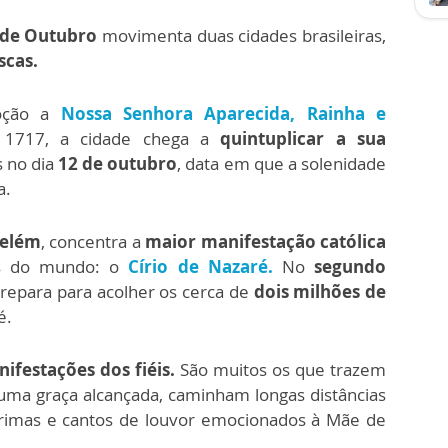
de Outubro
movimenta duas cidades brasileiras,
scas.
oção a
Nossa Senhora Aparecida, Rainha e
 1717, a cidade chega a
quintuplicar a sua
s no dia
12 de outubro
, data em que a solenidade
a.
elém
, concentra a
maior manifestação católica
es do mundo: o
Círio de Nazaré
.
No
segundo
 prepara para acolher os cerca de
dois milhões de
é.
festações dos fiéis.
São muitos os que trazem
uma graça alcançada, caminham longas distâncias
rimas e cantos de louvor emocionados à Mãe de