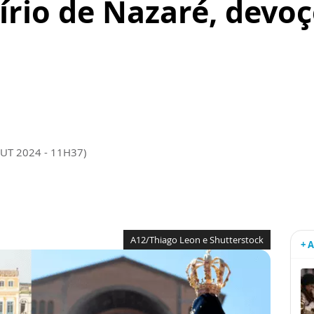
írio de Nazaré, devo
OUT 2024 - 11H37)
A12/Thiago Leon e Shutterstock
+ 