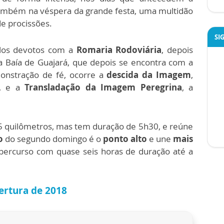
ambém na véspera da grande festa, uma multidão
e procissões.
SI
los devotos com a
Romaria Rodoviária
, depois
 Baía de Guajará, que depois se encontra com a
monstração de fé, ocorre a
descida da Imagem
,
s, e a
Transladação da Imagem Peregrina
, a
5 quilômetros, mas tem duração de 5h30, e reúne
o
do segundo domingo é o
ponto alto
e une
mais
percurso com quase seis horas de duração até a
bertura de 2018