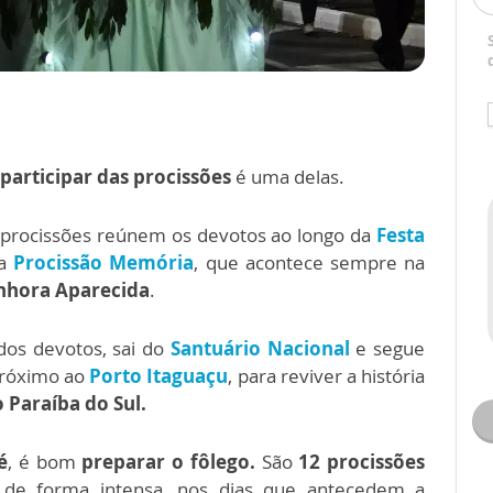
participar das procissões
é uma delas.
 procissões reúnem os devotos ao longo da
Festa
a
Procissão Memória
, que acontece sempre na
nhora Aparecida
.
dos devotos, sai do
Santuário Nacional
e segue
próximo ao
Porto Itaguaçu
, para reviver a história
o Paraíba do Sul.
é
, é bom
preparar o fôlego.
São
12 procissões
de forma intensa, nos dias que antecedem a