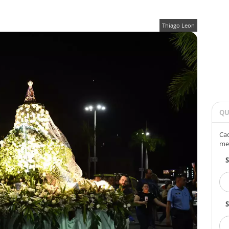
Thiago Leon
QU
Cad
me
S