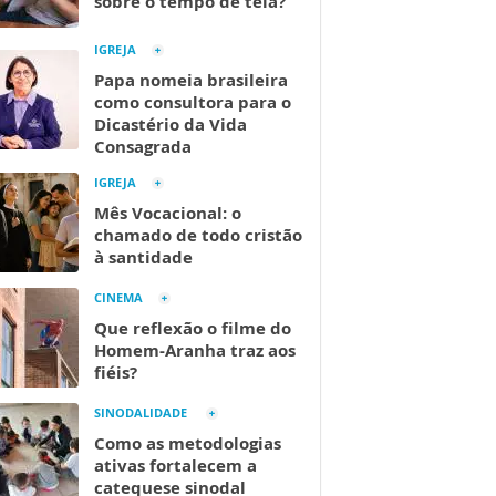
sobre o tempo de tela?
IGREJA
Papa nomeia brasileira
como consultora para o
Dicastério da Vida
Consagrada
IGREJA
Mês Vocacional: o
chamado de todo cristão
à santidade
CINEMA
Que reflexão o filme do
Homem-Aranha traz aos
fiéis?
SINODALIDADE
Como as metodologias
ativas fortalecem a
catequese sinodal