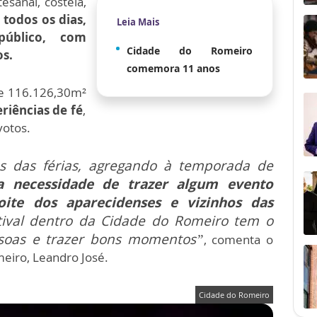
sanal, costela,
 todos os dias,
Leia Mais
úblico, com
Cidade do Romeiro
os.
comemora 11 anos
e 116.126,30m²
riências de fé
,
votos.
 das férias, agregando à temporada de
a necessidade de trazer algum evento
ite dos aparecidenses e vizinhos das
ival dentro da Cidade do Romeiro tem o
ssoas e trazer bons momentos”
, comenta o
eiro, Leandro José.
Cidade do Romeiro