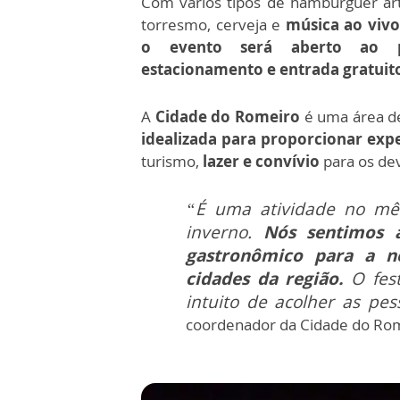
Com vários tipos de hambúrguer arte
torresmo, cerveja e
música ao vivo
o evento será aberto ao p
estacionamento e entrada gratuit
A
Cidade do Romeiro
é uma área d
idealizada para proporcionar expe
turismo,
lazer e convívio
para os de
“É uma atividade no mês
inverno.
Nós sentimos 
gastronômico para a no
cidades da região.
O fest
intuito de acolher as pe
coordenador da Cidade do Rom