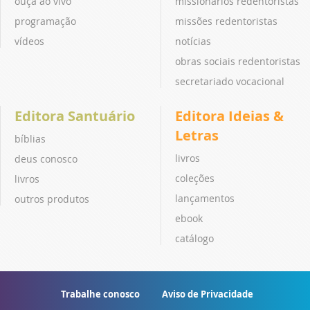
ouça ao vivo
missionários redentoristas
programação
missões redentoristas
vídeos
notícias
obras sociais redentoristas
secretariado vocacional
Editora Santuário
Editora Ideias &
Letras
bíblias
livros
deus conosco
coleções
livros
lançamentos
outros produtos
ebook
catálogo
Trabalhe conosco
Aviso de Privacidade