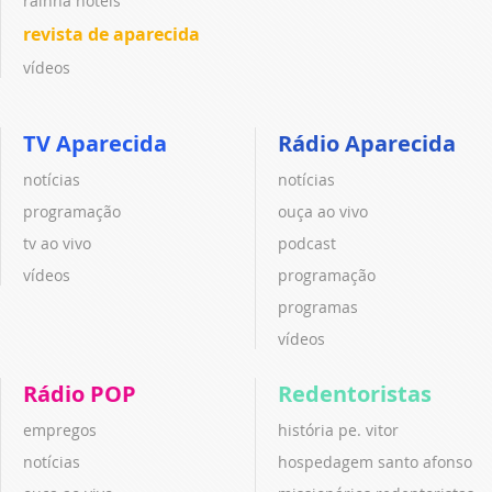
rainha hotéis
revista de aparecida
vídeos
TV Aparecida
Rádio Aparecida
notícias
notícias
programação
ouça ao vivo
tv ao vivo
podcast
vídeos
programação
programas
vídeos
Rádio POP
Redentoristas
empregos
história pe. vitor
notícias
hospedagem santo afonso