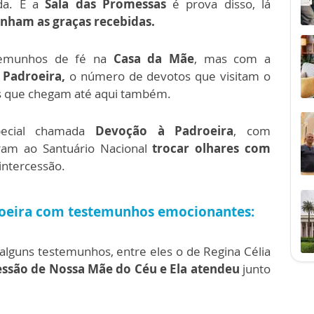
ida. E a
Sala das Promessas
é prova disso, lá
nham as graças recebidas.
temunhos de fé na
Casa da Mãe
, mas com a
 Padroeira,
o número de devotos que visitam o
s que chegam até aqui também.
ecial chamada
Devoção à Padroeira
, com
am ao Santuário Nacional
trocar olhares com
intercessão.
droeira com testemunhos emocionantes:
alguns testemunhos, entre eles o de Regina Célia
essão de Nossa Mãe do Céu e Ela atendeu
junto