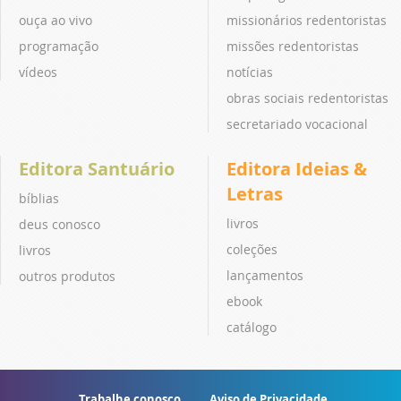
ouça ao vivo
missionários redentoristas
programação
missões redentoristas
vídeos
notícias
obras sociais redentoristas
secretariado vocacional
Editora Santuário
Editora Ideias &
Letras
bíblias
livros
deus conosco
coleções
livros
lançamentos
outros produtos
ebook
catálogo
Trabalhe conosco
Aviso de Privacidade