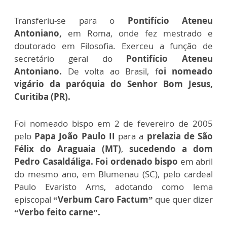
Transferiu-se para o
Pontifício Ateneu
Antoniano,
em Roma, onde fez mestrado e
doutorado em Filosofia. Exerceu a função de
secretário geral do
Pontifício Ateneu
Antoniano.
De volta ao Brasil, f
oi nomeado
vigário da paróquia do Senhor Bom Jesus,
Curitiba (PR).
Foi nomeado bispo em 2 de fevereiro de 2005
pelo
Papa João Paulo II
para a
prelazia de São
Félix do Araguaia (MT)
,
sucedendo a dom
Pedro Casaldáliga.
Foi ordenado bispo
em abril
do mesmo ano, em Blumenau (SC), pelo cardeal
Paulo Evaristo Arns, adotando como lema
episcopal
“Verbum Caro Factum”
que quer dizer
“Verbo feito carne”.