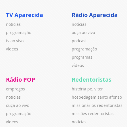
TV Aparecida
Rádio Aparecida
notícias
notícias
programação
ouça ao vivo
tv ao vivo
podcast
vídeos
programação
programas
vídeos
Rádio POP
Redentoristas
empregos
história pe. vitor
notícias
hospedagem santo afonso
ouça ao vivo
missionários redentoristas
programação
missões redentoristas
vídeos
notícias