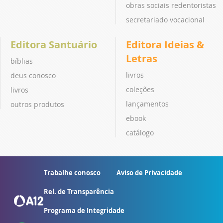
obras sociais redentoristas
secretariado vocacional
Editora Santuário
Editora Ideias &
Letras
bíblias
livros
deus conosco
coleções
livros
lançamentos
outros produtos
ebook
catálogo
Trabalhe conosco
Aviso de Privacidade
Rel. de Transparência
Programa de Integridade