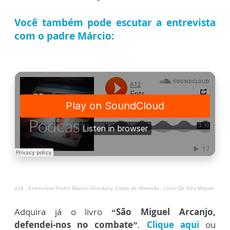
Você também pode escutar a entrevista
com o padre Márcio:
a12
·
Entrevista Padre Márcio Giordany Costa de Almeida - Livro De São Miguel
Adquira já o livro
“São Miguel Arcanjo,
defendei-nos no combate”
.
Clique aqui
ou