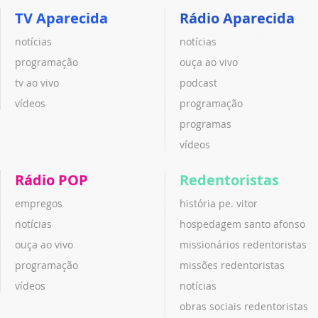
TV Aparecida
Rádio Aparecida
notícias
notícias
programação
ouça ao vivo
tv ao vivo
podcast
vídeos
programação
programas
vídeos
Rádio POP
Redentoristas
empregos
história pe. vitor
notícias
hospedagem santo afonso
ouça ao vivo
missionários redentoristas
programação
missões redentoristas
vídeos
notícias
obras sociais redentoristas