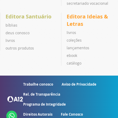
secretariado vocacional
Editora Santuário
Editora Ideias &
Letras
bíblias
livros
deus conosco
coleções
livros
lançamentos
outros produtos
ebook
catálogo
Trabalhe conosco
Aviso de Privacidade
Rel. de Transparência
Programa de Integridade
Direitos Autorais
Fale Conosco