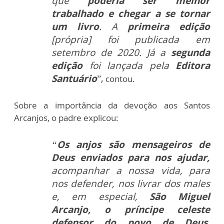
que
poderia ser melhor
trabalhado e chegar a se tornar
um livro
.
A
primeira edição
[própria] foi publicada em
setembro de 2020.
Já a
segunda
edição
foi lançada pela
Editora
Santuário
”,
contou.
Sobre a importância da devoção aos Santos
Arcanjos, o padre explicou:
“
Os anjos são mensageiros de
Deus enviados para nos ajudar,
acompanhar a nossa vida, para
nos defender, nos livrar dos males
e, em especial,
São Miguel
Arcanjo, o príncipe celeste
defensor do povo de Deus.