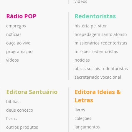
vídeos
Rádio POP
Redentoristas
empregos
história pe. vitor
notícias
hospedagem santo afonso
ouça ao vivo
missionários redentoristas
programação
missões redentoristas
vídeos
notícias
obras sociais redentoristas
secretariado vocacional
Editora Santuário
Editora Ideias &
Letras
bíblias
livros
deus conosco
coleções
livros
lançamentos
outros produtos