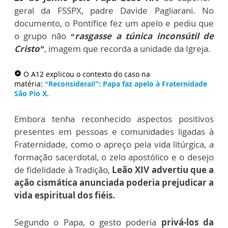
geral da FSSPX, padre Davide Pagliarani. No
documento, o Pontífice fez um apelo e pediu que
o grupo não
“rasgasse a túnica inconsútil de
Cristo”
, imagem que recorda a unidade da Igreja.
O A12 explicou o contexto do caso na
add_circle
matéria:
“Reconsiderai!”: Papa faz apelo à Fraternidade
São Pio X
.
Embora tenha reconhecido aspectos positivos
presentes em pessoas e comunidades ligadas à
Fraternidade, como o apreço pela vida litúrgica, a
formação sacerdotal, o zelo apostólico e o desejo
de fidelidade à Tradição,
Leão XIV advertiu que a
ação cismática anunciada poderia prejudicar a
vida espiritual dos fiéis.
Segundo o Papa, o gesto poderia
privá-los da