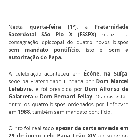
Nesta
quarta-feira (1º)
, a
Fraternidade
Sacerdotal São Pio X (FSSPX)
realizou a
consagração episcopal de quatro novos bispos
sem mandato pontifício
, isto é,
sem a
autorização do Papa.
A celebração aconteceu em
Écône, na Suíça
,
sede da Fraternidade fundada por
Dom Marcel
Lefebvre
, e foi presidida por
Dom Alfonso de
Galarreta
e
Dom Bernard Fellay.
Os dois estão
entre os quatro bispos ordenados por Lefebvre
em
1988
, também sem mandato pontifício.
O rito foi realizado
apesar da carta enviada em
29 de junho pelo Papa Leão XIV
ao superior-