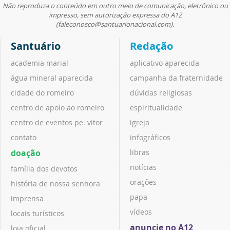
Não reproduza o conteúdo em outro meio de comunicação, eletrônico ou
impresso, sem autorização expressa do A12
(faleconosco@santuarionacional.com).
Santuário
Redação
academia marial
aplicativo aparecida
água mineral aparecida
campanha da fraternidade
cidade do romeiro
dúvidas religiosas
centro de apoio ao romeiro
espiritualidade
centro de eventos pe. vitor
igreja
contato
infográficos
doação
libras
notícias
família dos devotos
orações
história de nossa senhora
papa
imprensa
vídeos
locais turísticos
anuncie no A12
loja oficial