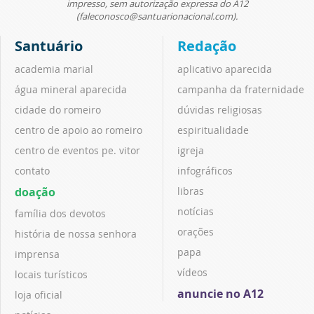
impresso, sem autorização expressa do A12
(faleconosco@santuarionacional.com).
Santuário
Redação
academia marial
aplicativo aparecida
água mineral aparecida
campanha da fraternidade
cidade do romeiro
dúvidas religiosas
centro de apoio ao romeiro
espiritualidade
centro de eventos pe. vitor
igreja
contato
infográficos
doação
libras
notícias
família dos devotos
orações
história de nossa senhora
papa
imprensa
vídeos
locais turísticos
anuncie no A12
loja oficial