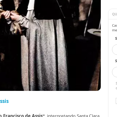
QU
Cad
me
S
ssis
o Francisco de Assis”
, interpretando Santa Clara.