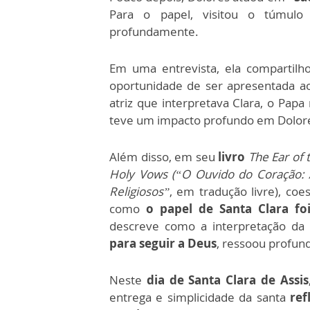
Para o papel, visitou o túmul
profundamente.
Em uma entrevista, ela compartilh
oportunidade de ser apresentada 
atriz que interpretava Clara, o Pap
teve um impacto profundo em Dolore
Além disso, em seu
livro
The Ear of 
Holy Vows (“O Ouvido do Coração: 
Religiosos”
, em tradução livre), co
como
o papel de Santa Clara f
descreve como a interpretação da
para seguir a Deus
, ressoou profun
Neste
dia de Santa Clara de Assis
entrega e simplicidade da santa
ref