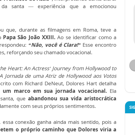
o da santa — experiência que a emocionou
ou que, durante as filmagens em Roma, teve a
ao
Papa São João XXIII.
Ao se identificar como a
a respondeu:
“Não, você é Clara!”
Esse encontro
s, reforçando seu chamado vocacional.
the Heart: An Actress’ Journey from Hollywood to
A Jornada de uma Atriz de Hollywood aos Votos
escrito com Richard DeNeut, Dolores Hart detalha
oi um marco em sua jornada vocacional.
Ela
 santa, que
abandonou sua vida aristocrática
damente com seus próprios sentimentos.
SI
, essa conexão ganha ainda mais sentido, pois a
letem o próprio caminho que Dolores viria a