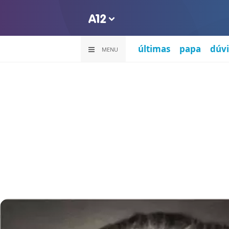
últimas
papa
dúvi
MENU