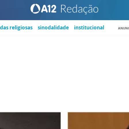
das religiosas
sinodalidade
institucional
ANUNC