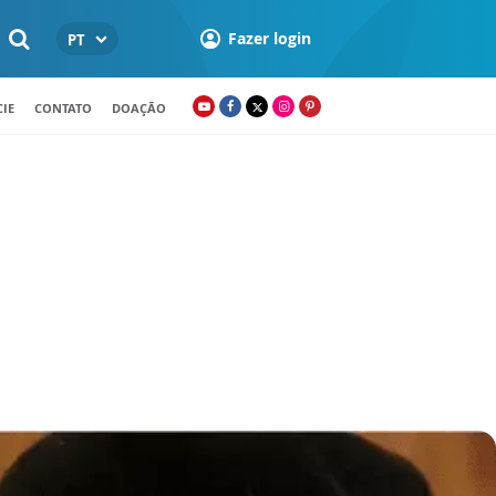
Fazer login
PT
IE
CONTATO
DOAÇÃO