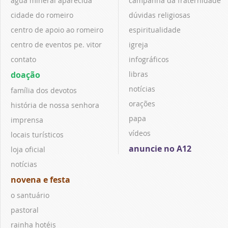
água mineral aparecida
campanha da fraternidade
cidade do romeiro
dúvidas religiosas
centro de apoio ao romeiro
espiritualidade
centro de eventos pe. vitor
igreja
contato
infográficos
doação
libras
notícias
família dos devotos
orações
história de nossa senhora
papa
imprensa
vídeos
locais turísticos
anuncie no A12
loja oficial
notícias
novena e festa
o santuário
pastoral
rainha hotéis