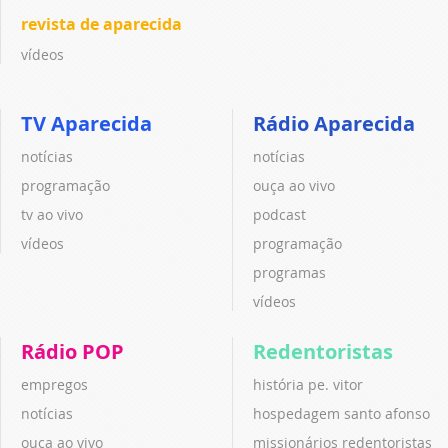
revista de aparecida
vídeos
TV Aparecida
Rádio Aparecida
notícias
notícias
programação
ouça ao vivo
tv ao vivo
podcast
vídeos
programação
programas
vídeos
Rádio POP
Redentoristas
empregos
história pe. vitor
notícias
hospedagem santo afonso
ouça ao vivo
missionários redentoristas