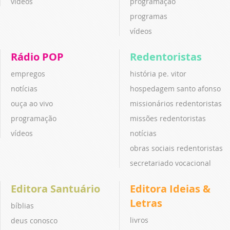
vídeos
programação
programas
vídeos
Rádio POP
Redentoristas
empregos
história pe. vitor
notícias
hospedagem santo afonso
ouça ao vivo
missionários redentoristas
programação
missões redentoristas
vídeos
notícias
obras sociais redentoristas
secretariado vocacional
Editora Santuário
Editora Ideias &
Letras
bíblias
livros
deus conosco