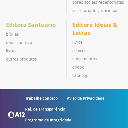
obras sociais redentoristas
secretariado vocacional
Editora Santuário
Editora Ideias &
Letras
bíblias
livros
deus conosco
coleções
livros
lançamentos
outros produtos
ebook
catálogo
Trabalhe conosco
Aviso de Privacidade
Rel. de Transparência
Programa de Integridade