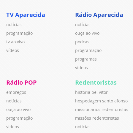
TV Aparecida
Rádio Aparecida
notícias
notícias
programação
ouça ao vivo
tv ao vivo
podcast
vídeos
programação
programas
vídeos
Rádio POP
Redentoristas
empregos
história pe. vitor
notícias
hospedagem santo afonso
ouça ao vivo
missionários redentoristas
programação
missões redentoristas
vídeos
notícias