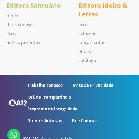
Editora Santuário
Editora Ideias &
Letras
bíblias
livros
deus conosco
coleções
livros
lançamentos
outros produtos
ebook
catálogo
Trabalhe conosco
Aviso de Privacidade
Rel. de Transparência
Programa de Integridade
Direitos Autorais
Fale Conosco
© 2007 - 2026. A12 - Conectados pela fé.