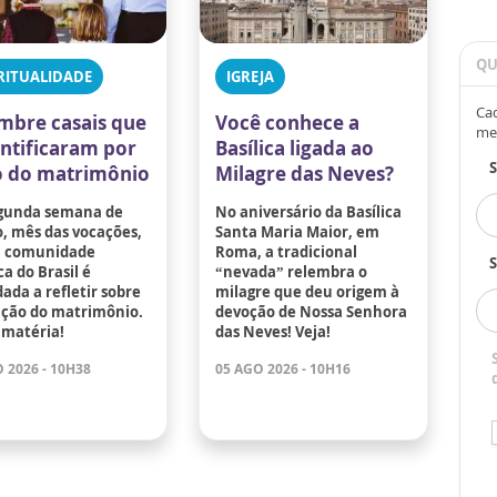
QU
RITUALIDADE
IGREJA
Cad
mbre casais que
Você conhece a
me
antificaram por
Basílica ligada ao
 do matrimônio
Milagre das Neves?
gunda semana de
No aniversário da Basílica
, mês das vocações,
Santa Maria Maior, em
a comunidade
Roma, a tradicional
S
ca do Brasil é
“nevada” relembra o
ada a refletir sobre
milagre que deu origem à
ação do matrimônio.
devoção de Nossa Senhora
 matéria!
das Neves! Veja!
 2026 - 10H38
05 AGO 2026 - 10H16