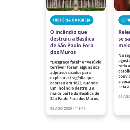
HISTÓRIA DA IGREJA
ESPI
O incêndio que
Rele
destruiu a Basílica
se s
de São Paulo Fora
meio
dos Muros
Na se
agosto
"Desgraça fatal" e "Vesúvio
toda 
terrível" foram alguns dos
católi
adjetivos usados para
convid
explicar a tragédia que
a voc
ocorreu em 1823, quando
Leia a
um incêndio destruiu a
maior parte da Basílica de
05 AGO
São Paulo Fora dos Muros.
05 AGO 2026 - 11H47