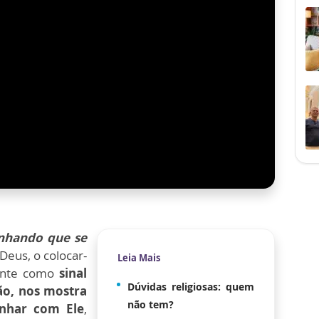
nhando que se
Deus, o colocar-
Leia Mais
ente como
sinal
Dúvidas religiosas: quem
ão, nos mostra
não tem?
inhar com Ele
,