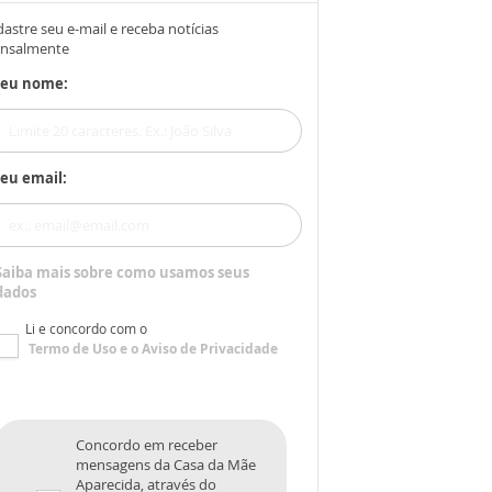
astre seu e-mail e receba notícias
nsalmente
Seu nome:
eu email:
Saiba mais sobre como usamos seus
dados
Li e concordo com o
Termo de Uso
e o
Aviso de Privacidade
Concordo em receber
mensagens da Casa da Mãe
Aparecida, através do