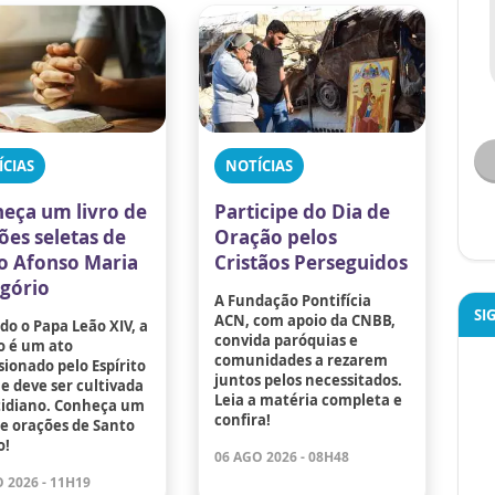
ÍCIAS
NOTÍCIAS
eça um livro de
Participe do Dia de
ões seletas de
Oração pelos
o Afonso Maria
Cristãos Perseguidos
igório
A Fundação Pontifícia
SI
ACN, com apoio da CNBB,
o o Papa Leão XIV, a
convida paróquias e
o é um ato
comunidades a rezarem
ionado pelo Espírito
juntos pelos necessitados.
e deve ser cultivada
Leia a matéria completa e
tidiano. Conheça um
confira!
de orações de Santo
o!
06 AGO 2026 - 08H48
 2026 - 11H19