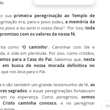
da.
fez sua
primeira peregrinação ao Templo de
grinação era, para o povo judeu,
a memória da
eu povo e eu serei o vosso Deus”
. Por isso,
toda
romisso com os valores da nossa fé
.
senta como
‘O caminho’
. Caminhar com Ele e
da, e vida em plenitude. Por isso, como cristãos,
mos para a Casa do Pai.
Sabemos que,
nesta
s em busca de nossa morada definitiva no
 que nos leva para o Pai.
da e são também um grande testemunho de fé,
as
ares sagrados
, e essas peregrinações fortalecem
novam na esperança. Como peregrinos,
somos
 Cristo caminha conosco
, e no peregrinar
QU
no move.