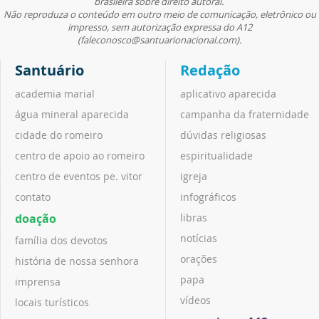
brasileira sobre direito autoral.
Não reproduza o conteúdo em outro meio de comunicação, eletrônico ou
impresso, sem autorização expressa do A12
(faleconosco@santuarionacional.com).
Santuário
Redação
academia marial
aplicativo aparecida
água mineral aparecida
campanha da fraternidade
cidade do romeiro
dúvidas religiosas
centro de apoio ao romeiro
espiritualidade
centro de eventos pe. vitor
igreja
contato
infográficos
doação
libras
notícias
família dos devotos
orações
história de nossa senhora
papa
imprensa
vídeos
locais turísticos