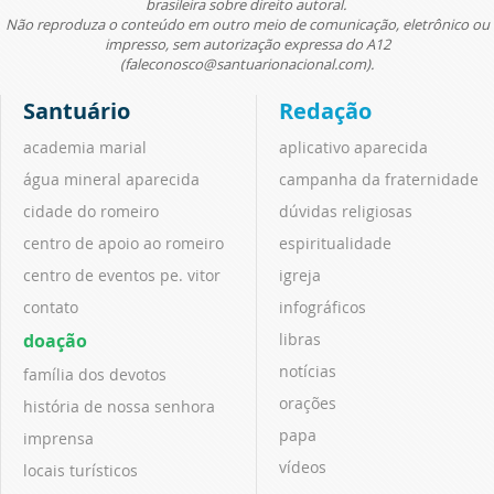
brasileira sobre direito autoral.
Não reproduza o conteúdo em outro meio de comunicação, eletrônico ou
impresso, sem autorização expressa do A12
(faleconosco@santuarionacional.com).
Santuário
Redação
academia marial
aplicativo aparecida
água mineral aparecida
campanha da fraternidade
cidade do romeiro
dúvidas religiosas
centro de apoio ao romeiro
espiritualidade
centro de eventos pe. vitor
igreja
contato
infográficos
doação
libras
notícias
família dos devotos
orações
história de nossa senhora
papa
imprensa
vídeos
locais turísticos