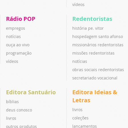
vídeos
Rádio POP
Redentoristas
empregos
história pe. vitor
notícias
hospedagem santo afonso
ouça ao vivo
missionários redentoristas
programação
missões redentoristas
vídeos
notícias
obras sociais redentoristas
secretariado vocacional
Editora Santuário
Editora Ideias &
Letras
bíblias
livros
deus conosco
coleções
livros
lançamentos
outros produtos