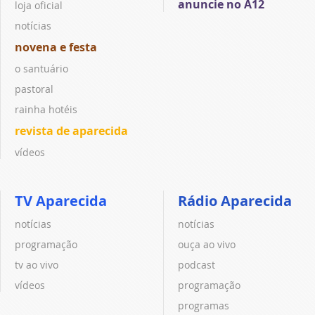
anuncie no A12
loja oficial
notícias
novena e festa
o santuário
pastoral
rainha hotéis
revista de aparecida
vídeos
TV Aparecida
Rádio Aparecida
notícias
notícias
programação
ouça ao vivo
tv ao vivo
podcast
vídeos
programação
programas