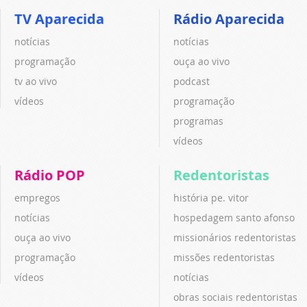
TV Aparecida
Rádio Aparecida
notícias
notícias
programação
ouça ao vivo
tv ao vivo
podcast
vídeos
programação
programas
vídeos
Rádio POP
Redentoristas
empregos
história pe. vitor
notícias
hospedagem santo afonso
ouça ao vivo
missionários redentoristas
programação
missões redentoristas
vídeos
notícias
obras sociais redentoristas