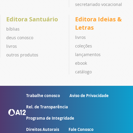
secretariado vocacional
Editora Santuário
Editora Ideias &
Letras
bíblias
livros
deus conosco
coleções
livros
lançamentos
outros produtos
ebook
catálogo
Trabalhe conosco
Aviso de Privacidade
Rel. de Transparência
Programa de Integridade
Direitos Autorais
Fale Conosco