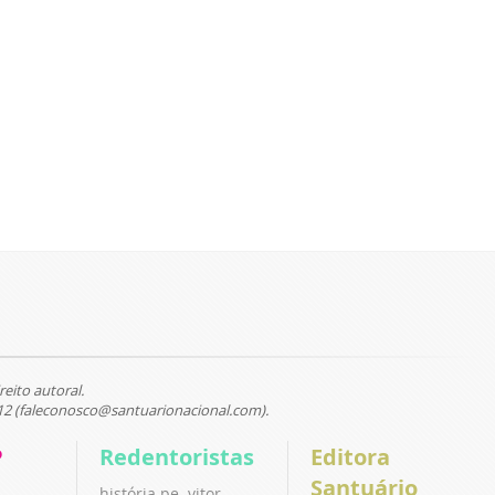
reito autoral.
12 (faleconosco@santuarionacional.com).
P
Redentoristas
Editora
Santuário
história pe. vitor