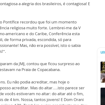
ntagiosa a alegria dos brasileiros, é contagiosa! E
), o Pontífice recordou que foi um momento
ncia religiosa muito forte. Lembrei-me da V
ino-americano e do Caribe, Conferência esta
li, de forma privada, escondida, só para
ionante! Mas, não era possível, isto o sabia
s!”.
LE
iparam da JMJ, contou que ficou surpreso ao
 estavam na Praia de Copacabana.
s. Eu não podia acreditar, mas hoje o
posso acreditar. Mas do altar….isto parece ser
e vocês estiveram no altar: do altar até o fim,
mais de 4 km. Nossa, tantos jovens! E Dom Orani