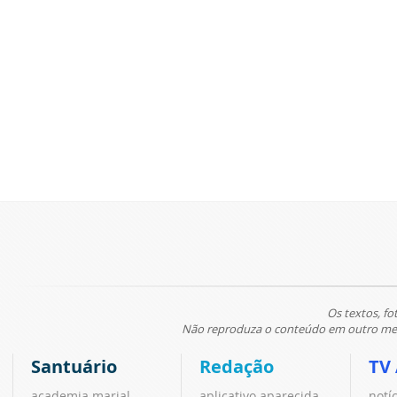
Os textos, fo
Não reproduza o conteúdo em outro meio
Santuário
Redação
TV
academia marial
aplicativo aparecida
notí