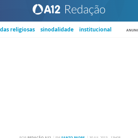
das religiosas
sinodalidade
institucional
ANUNC
POR
REDAÇÃO A12
EM
SANTO PADRE
30 JUL 2013 - 13H08