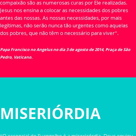
compaixão são as numerosas curas por Ele realizadas.
Jesus nos ensina a colocar as necessidades dos pobres
antes das nossas. As nossas necessidades, por mais
legítimas, não serão nunca tão urgentes como aquelas
dos pobres, que não têm o necessário para viver”.
Papa Francisco no Angelus no dia 3 de agosto de 2014, Praça de São
Pedro, Vaticano.
MISERIÓRDIA
“O essencial do Evangelho é a misericórdia. Deus enviou