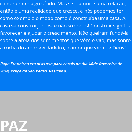
construir em algo sólido. Mas se o amor é uma relação,
então é uma realidade que cresce, e nós podemos ter
como exemplo o modo como é construída uma casa. A
casa se constrói juntos, e não sozinhos! Construir significa
favorecer e ajudar o crescimento. Não queiram fundá-la
sobre a areia dos sentimentos que vêm e vão, mas sobre
a rocha do amor verdadeiro, o amor que vem de Deus”.
Papa Francisco em discurso para casais no dia 14 de fevereiro de
2014, Praça de São Pedro, Vaticano.
PAZ