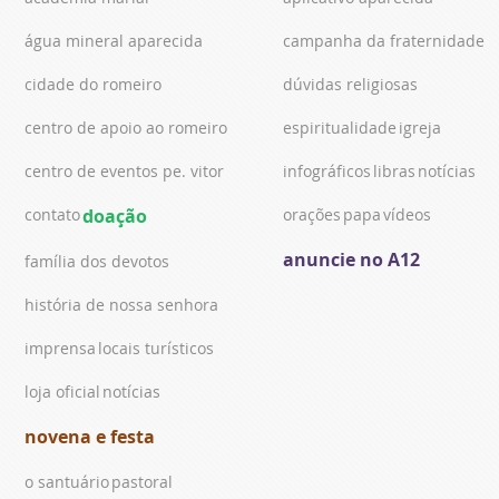
água mineral aparecida
campanha da fraternidade
cidade do romeiro
dúvidas religiosas
centro de apoio ao romeiro
espiritualidade
igreja
centro de eventos pe. vitor
infográficos
libras
notícias
contato
doação
orações
papa
vídeos
anuncie no A12
família dos devotos
história de nossa senhora
imprensa
locais turísticos
loja oficial
notícias
novena e festa
o santuário
pastoral