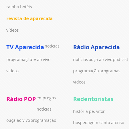
rainha hotéis
revista de aparecida
vídeos
TV Aparecida
notícias
Rádio Aparecida
programação
tv ao vivo
notícias
ouça ao vivo
podcast
vídeos
programação
programas
vídeos
Rádio POP
empregos
Redentoristas
notícias
história pe. vitor
ouça ao vivo
programação
hospedagem santo afonso