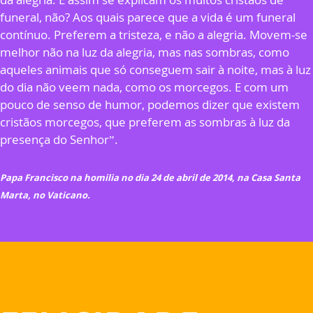
funeral, não? Aos quais parece que a vida é um funeral
contínuo. Preferem a tristeza, e não a alegria. Movem-se
melhor não na luz da alegria, mas nas sombras, como
aqueles animais que só conseguem sair à noite, mas à luz
do dia não veem nada, como os morcegos. E com um
pouco de senso de humor, podemos dizer que existem
cristãos morcegos, que preferem as sombras à luz da
presença do Senhor”.
Papa Francisco na homilia no dia 24 de abril de 2014, na Casa Santa
Marta, no Vaticano.