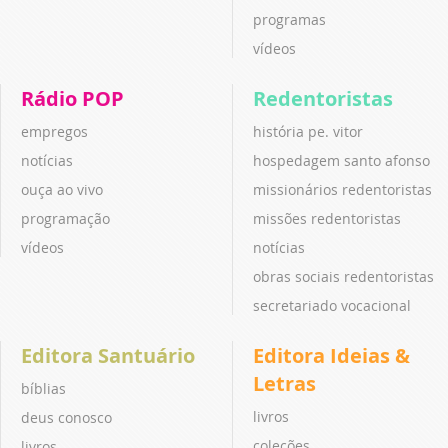
programas
vídeos
Rádio POP
Redentoristas
empregos
história pe. vitor
notícias
hospedagem santo afonso
ouça ao vivo
missionários redentoristas
programação
missões redentoristas
vídeos
notícias
obras sociais redentoristas
secretariado vocacional
Editora Santuário
Editora Ideias &
Letras
bíblias
livros
deus conosco
coleções
livros