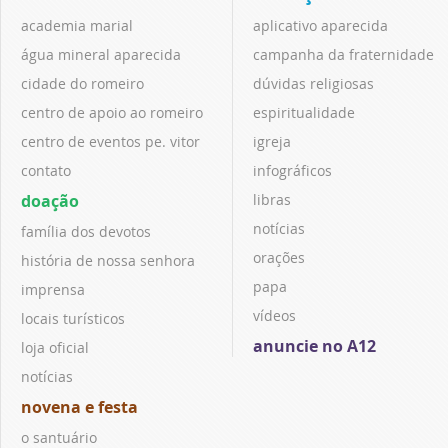
academia marial
aplicativo aparecida
água mineral aparecida
campanha da fraternidade
cidade do romeiro
dúvidas religiosas
centro de apoio ao romeiro
espiritualidade
centro de eventos pe. vitor
igreja
contato
infográficos
doação
libras
notícias
família dos devotos
orações
história de nossa senhora
papa
imprensa
vídeos
locais turísticos
anuncie no A12
loja oficial
notícias
novena e festa
o santuário