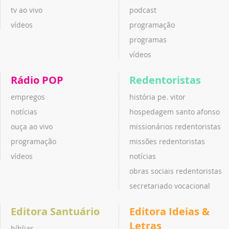
tv ao vivo
podcast
vídeos
programação
programas
vídeos
Rádio POP
Redentoristas
empregos
história pe. vitor
notícias
hospedagem santo afonso
ouça ao vivo
missionários redentoristas
programação
missões redentoristas
vídeos
notícias
obras sociais redentoristas
secretariado vocacional
Editora Santuário
Editora Ideias &
Letras
bíblias