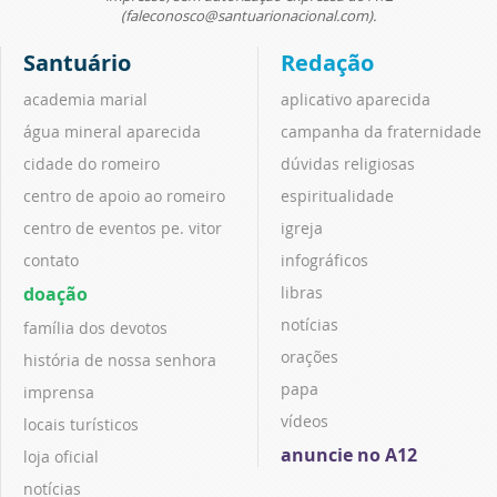
(faleconosco@santuarionacional.com).
Santuário
Redação
academia marial
aplicativo aparecida
água mineral aparecida
campanha da fraternidade
cidade do romeiro
dúvidas religiosas
centro de apoio ao romeiro
espiritualidade
centro de eventos pe. vitor
igreja
contato
infográficos
doação
libras
notícias
família dos devotos
orações
história de nossa senhora
papa
imprensa
vídeos
locais turísticos
anuncie no A12
loja oficial
notícias