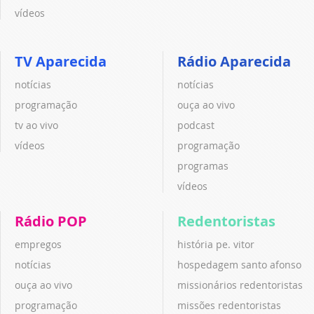
vídeos
TV Aparecida
Rádio Aparecida
notícias
notícias
programação
ouça ao vivo
tv ao vivo
podcast
vídeos
programação
programas
vídeos
Rádio POP
Redentoristas
empregos
história pe. vitor
notícias
hospedagem santo afonso
ouça ao vivo
missionários redentoristas
programação
missões redentoristas