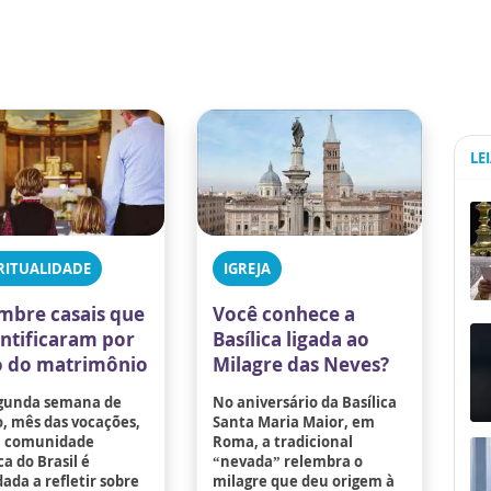
LE
RITUALIDADE
IGREJA
mbre casais que
Você conhece a
antificaram por
Basílica ligada ao
 do matrimônio
Milagre das Neves?
gunda semana de
No aniversário da Basílica
, mês das vocações,
Santa Maria Maior, em
a comunidade
Roma, a tradicional
ca do Brasil é
“nevada” relembra o
ada a refletir sobre
milagre que deu origem à