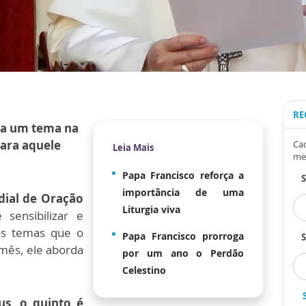
RE
ca um tema na
para aquele
Cad
Leia Mais
me
Papa Francisco reforça a
importância de uma
ial de Oração
Liturgia viva
sensibilizar e
aos temas que o
Papa Francisco prorroga
S
 mês, ele aborda
por um ano o Perdão
Celestino
s, o quinto é