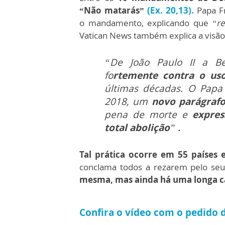
“Não matarás”
(Ex. 20,13).
Papa Fr
o mandamento, explicando que
“r
Vatican News também explica a visão 
“De João Paulo II a Ben
fo
rtemente contra o us
últimas décadas. O Papa 
2018, um
novo parágraf
pena de morte e
expres
total abolição
”
.
Tal prática ocorre em 55 países
conclama todos a rezarem pelo seu
mesma, mas ainda há uma longa 
Confira o vídeo com o pedido 