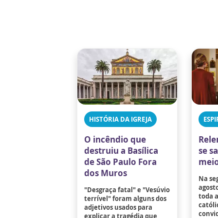
HISTÓRIA DA IGREJA
ESPI
O incêndio que
Rele
destruiu a Basílica
se s
de São Paulo Fora
meio
dos Muros
Na se
agosto
"Desgraça fatal" e "Vesúvio
toda 
terrível" foram alguns dos
católi
adjetivos usados para
convid
explicar a tragédia que