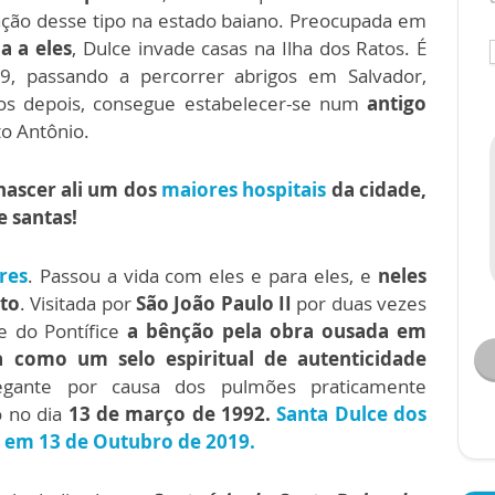
iação desse tipo na estado baiano. Preocupada em
a a eles
, Dulce invade casas na Ilha dos Ratos. É
, passando a percorrer abrigos em Salvador,
nos depois, consegue estabelecer-se num
antigo
to Antônio.
nascer ali um dos
maiores hospitais
da cidade,
e santas!
res
. Passou a vida com eles e para eles, e
neles
sto
. Visitada por
São João Paulo II
por duas vezes
e do Pontífice
a bênção pela obra ousada em
a como um selo espiritual de autenticidade
egante por causa dos pulmões praticamente
o no dia
13 de março de 1992.
Santa Dulce dos
o em 13 de Outubro de 2019.