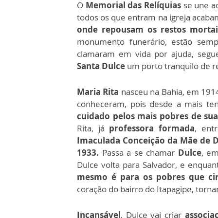
O
Memorial das Relíquias
se une ao
todos os que entram na igreja acab
onde repousam os restos mortais
monumento funerário, estão sem
clamaram em vida por ajuda, seg
Santa Dulce
um porto tranquilo de 
Maria Rita
nasceu na Bahia, em 191
conheceram, pois desde a mais ten
cuidado pelos mais pobres de sua
Rita, já
professora formada
, ent
Imaculada Conceição da Mãe de 
1933.
Passa a se chamar
Dulce
, e
Dulce volta para Salvador, e enqua
mesmo é para os pobres que ci
coração do bairro do Itapagipe, torn
Incansável
, Dulce vai criar
associa