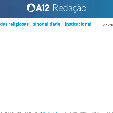
das religiosas
sinodalidade
institucional
ANUNC
 CÉSAR SOUZA, C.SS.R
EM
SANTUÁRIOS
12 AGO 2016 - 08H00
ATUALIZADA EM 