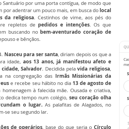
 Santuário por uma porta contígua, de modo que
am por adentrar um pouco mais, em busca do
local
 da religiosa
. Cestinhos de vime, aos pés do
pre repletos de
pedidos e intenções
. Os que
uem buscando no
bem-aventurado coração de
repouso e bênçãos.
QU
4.
Nasceu para ser santa
, diriam depois os que a
Cad
ra idade,
aos 13 anos, já manifestou afeto e
me
 cidade, Salvador
. Decidida pela
vida religiosa
,
ra na congregação das
Irmãs Missionárias da
Deus
e recebe seu hábito no dia
13 de agosto de
m homenagem à falecida mãe. Ousada e criativa,
nto dedica tempo num colégio,
seu coração olha
S
rcundam o lugar.
As palafitas de Alagados, no
am-se seu segundo lar.
ções de operários
, base do que seria o
Círculo