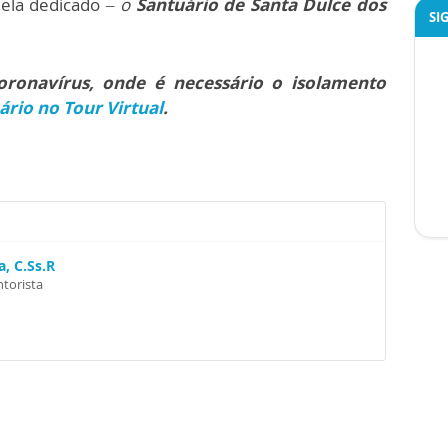
 ela dedicado –
o
Santuário de Santa Dulce dos
SI
onavírus, onde é necessário o isolamento
ário no Tour Virtual
.
, C.Ss.R
ntorista