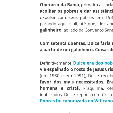
Operário da Bahia
, primeira assoc
acolher os pobres e dar assistênci
expulsa com seus pobres em 1939
parando aqui e ali, até que, dez a
galinheiro
, ao lado da Convento San
Com setenta doentes, Dulce faria 
a partir de um galinheiro. Coisas d
Definitivamente
Dulce era dos pob
via espelhado o rosto de Jesus Cri
(em 1980 e em 1991), Dulce receb
favor dos mais necessitados.
Er
humana e cristã.
Fraquinha, of
inutilizados, Dulce repousa em Crist
Pobres foi canonizada no Vatican