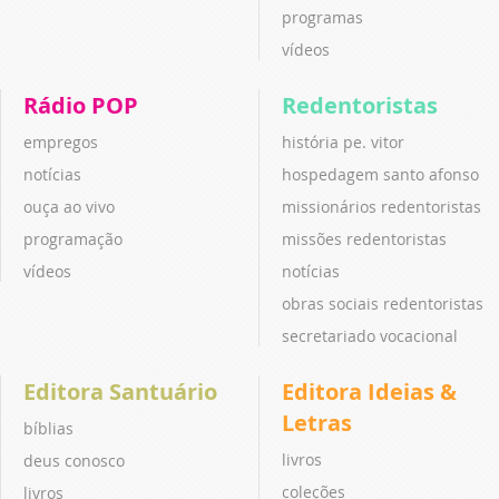
programas
vídeos
Rádio POP
Redentoristas
empregos
história pe. vitor
notícias
hospedagem santo afonso
ouça ao vivo
missionários redentoristas
programação
missões redentoristas
vídeos
notícias
obras sociais redentoristas
secretariado vocacional
Editora Santuário
Editora Ideias &
Letras
bíblias
livros
deus conosco
coleções
livros