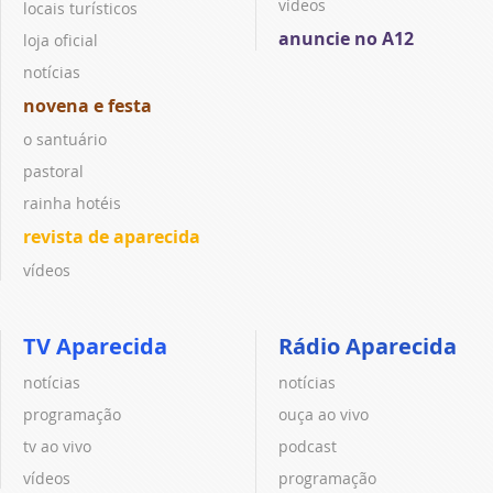
vídeos
locais turísticos
anuncie no A12
loja oficial
notícias
novena e festa
o santuário
pastoral
rainha hotéis
revista de aparecida
vídeos
TV Aparecida
Rádio Aparecida
notícias
notícias
programação
ouça ao vivo
tv ao vivo
podcast
vídeos
programação