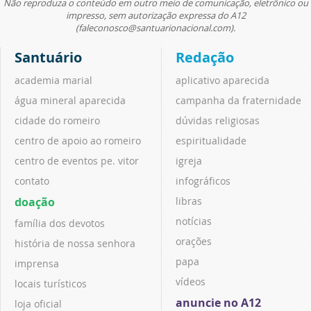
Não reproduza o conteúdo em outro meio de comunicação, eletrônico ou
impresso, sem autorização expressa do A12
(faleconosco@santuarionacional.com).
Santuário
Redação
academia marial
aplicativo aparecida
água mineral aparecida
campanha da fraternidade
cidade do romeiro
dúvidas religiosas
centro de apoio ao romeiro
espiritualidade
centro de eventos pe. vitor
igreja
contato
infográficos
doação
libras
notícias
família dos devotos
orações
história de nossa senhora
papa
imprensa
vídeos
locais turísticos
anuncie no A12
loja oficial