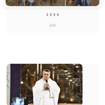
1
2
3
4
3
/4