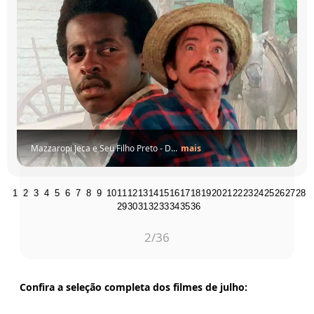
Mazzaropi
O
Grande
Xerife
-
Divulgação
mais
1
2
3
4
5
6
7
8
9
10
11
12
13
14
15
16
17
18
19
20
21
22
23
24
25
26
27
28
29
30
31
32
33
34
35
36
3
/36
Confira a seleção completa dos filmes de julho: