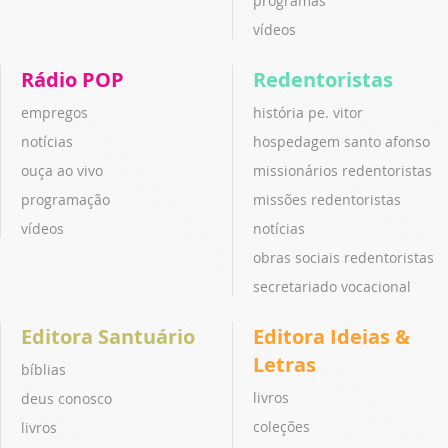
programas
vídeos
Rádio POP
Redentoristas
empregos
história pe. vitor
notícias
hospedagem santo afonso
ouça ao vivo
missionários redentoristas
programação
missões redentoristas
vídeos
notícias
obras sociais redentoristas
secretariado vocacional
Editora Santuário
Editora Ideias &
Letras
bíblias
livros
deus conosco
coleções
livros