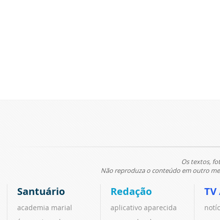
Os textos, fo
Não reproduza o conteúdo em outro meio
Santuário
Redação
TV
academia marial
aplicativo aparecida
notí