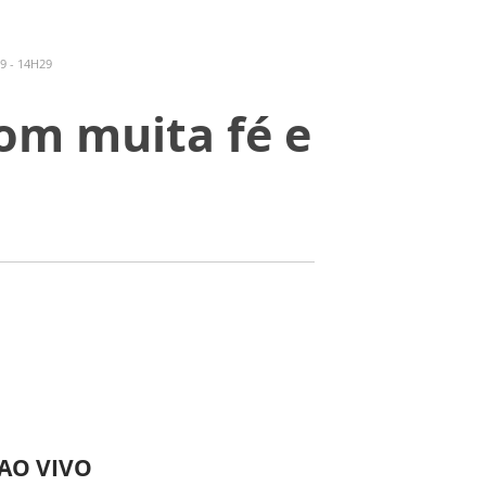
9 - 14H29
com muita fé e
 AO VIVO