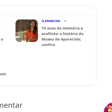
TJ APARECIDA
s
70 anos de memória e
acolhida: a história do
 a
Museu de Aparecida;
confira
xis
omentar