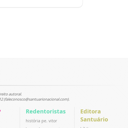
reito autoral.
12 (faleconosco@santuarionacional.com).
P
Redentoristas
Editora
Santuário
história pe. vitor