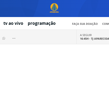
tv ao vivo
programação
FAÇA SUA DOAÇÃO
COMO
A SEGUIR
16:45H -
TJ APARECID