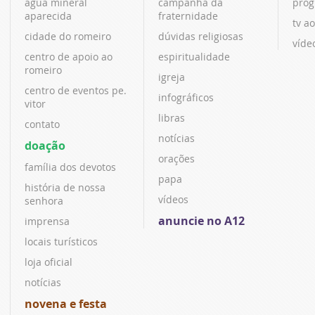
água mineral
campanha da
prog
aparecida
fraternidade
tv ao
cidade do romeiro
dúvidas religiosas
víde
centro de apoio ao
espiritualidade
romeiro
igreja
centro de eventos pe.
infográficos
vitor
libras
contato
notícias
doação
orações
família dos devotos
papa
história de nossa
vídeos
senhora
anuncie no A12
imprensa
locais turísticos
loja oficial
notícias
novena e festa