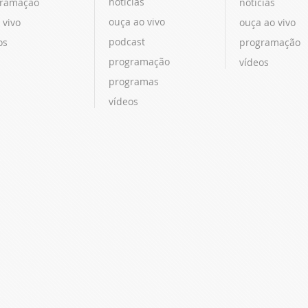
notícias
ramação
notícias
ouça ao vivo
 vivo
ouça ao vivo
podcast
os
programação
programação
vídeos
programas
vídeos