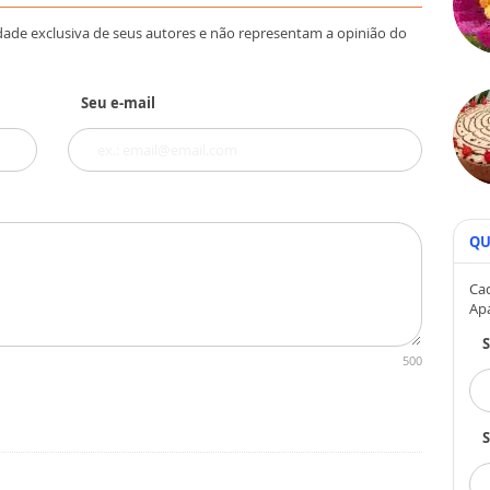
dade exclusiva de seus autores e não representam a opinião do
Seu e-mail
QU
Cad
Ap
500
S