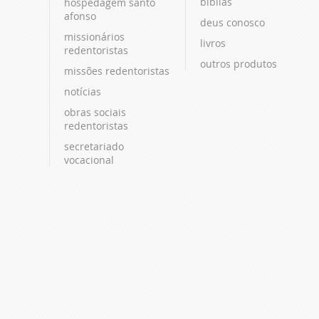
bíblias
hospedagem santo
afonso
deus conosco
missionários
livros
redentoristas
outros produtos
missões redentoristas
notícias
obras sociais
redentoristas
secretariado
vocacional