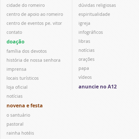
cidade do romeiro
dúvidas religiosas
centro de apoio ao romeiro
espiritualidade
centro de eventos pe. vitor
igreja
contato
infográficos
doação
libras
notícias
família dos devotos
orações
história de nossa senhora
papa
imprensa
vídeos
locais turísticos
anuncie no A12
loja oficial
notícias
novena e festa
o santuário
pastoral
rainha hotéis