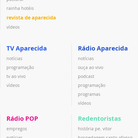
rainha hotéis
revista de aparecida
vídeos
TV Aparecida
Rádio Aparecida
notícias
notícias
programação
ouça ao vivo
tv ao vivo
podcast
vídeos
programação
programas
vídeos
Rádio POP
Redentoristas
empregos
história pe. vitor
notícias
hospedagem santo afonso