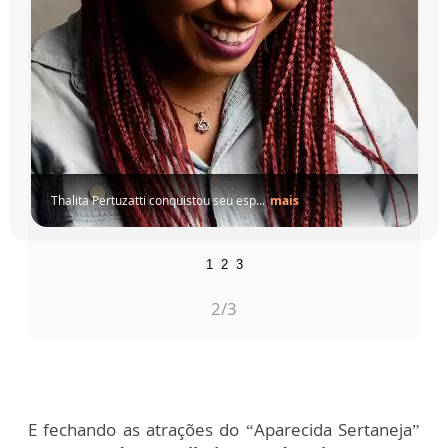
Thalita Pertuzatti conquistou seu esp...
mais
1
2
3
3
/3
E fechando as atrações do “Aparecida Sertaneja”