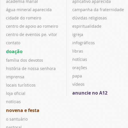
academia marial
aplicativo aparecida
água mineral aparecida
campanha da fraternidade
cidade do romeiro
dúvidas religiosas
centro de apoio ao romeiro
espiritualidade
centro de eventos pe. vitor
igreja
contato
infográficos
doação
libras
notícias
família dos devotos
orações
história de nossa senhora
papa
imprensa
vídeos
locais turísticos
anuncie no A12
loja oficial
notícias
novena e festa
o santuário
pastoral